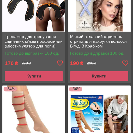
Тренажер для тренування
М'який атласний стрижень
сідничних м'язів професійний
стрічка для накрутки волосся
(міостимулятор для попи)
Бігуді З Крабіком
EMS Hips Trainer
Готово до відправки 100 од.
Готово до відправки 100 од.
170
190
₴
₴
270 ₴
290 ₴
Купити
Купити
–34%
–34%