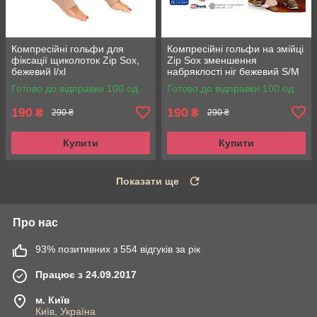
Компресійні гольфи для
Компресійні гольфи на змійці
фіксації щиколоток Zip Sox,
Zip Sox зменшення
бежевий l/xl
набряклості ніг бежевий S/M
Готово до відправки 100 од.
Готово до відправки 100 од.
190
190
₴
₴
290 ₴
290 ₴
Купити
Купити
Показати ще
Про нас
93% позитивних з 554 відгуків за рік
Працює з 24.09.2017
м. Київ
Київ, Україна