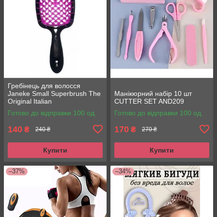
Гребінець для волосся
Janeke Small Superbrush The
Манікюрний набір 10 шт
Original Italian
CUTTER SET AND209
Готово до відправки 100 од.
Готово до відправки 100 од.
140
170
₴
₴
240 ₴
270 ₴
Купити
Купити
–37%
–34%