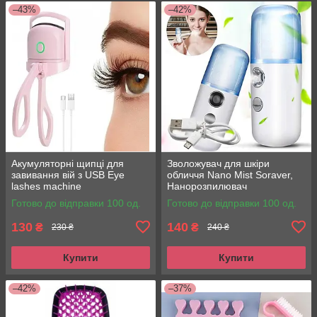
–43%
–42%
Акумуляторні щипці для
Зволожувач для шкіри
завивання вій з USB Eye
обличчя Nano Mist Soraver,
lashes machine
Нанорозпилювач
Готово до відправки 100 од.
Готово до відправки 100 од.
130
140
₴
₴
230 ₴
240 ₴
Купити
Купити
–42%
–37%