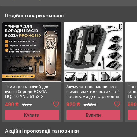
Подібні товари компанії
Тример чоловічий для
Акумуляторна машинка з
Про
вусів і бороди ROZIA
5 змінними головками та 4
стр
HQ310 AND 6162-2
насадками для стриження
10 в
акумуляторний, чорний із
RAF R.4020
490
920
690
₴
₴
590 ₴
1 020 ₴
сірим
Купити
Купити
Акційні пропозиції та новинки