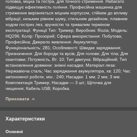
головка, міцна та гостра, для точного стриження. Набагато
підвищує ефективність гоління. Професійна машинка для
стриження вирізняється міцним корпусом, стійким до впливу
вібрації, низьким рівнем шуму, стильним дизайном, плавним
ходом гострих лез, зручністю та тривалим терміном
експлуатації. Функції Тип: Тример; Виробник: Rozia; Модель:
HQ296; Колір: Прозорий; Сфера використання: Побутова;
Професійна; Джерело живлення: Акумулятор;
Функціональність: 2В1; Особливості: Швидке заряджання;
Призначення: Для бороди та вусів; Для голови; Для тіла; Для
окантовки; Потужність, Вт: 10; Тип двигуна: Вібраційний; Тип
встановлення довжини: знімні насадки; Матеріал леза:
Нержавіюча сталь; Час заряджання акумулятора, хв: 120; Час
автономної роботи, мін.: 240; Насадки: 1 мм; 2 мм; 3 мм.
Комплектація Тример; Насадки — 3 шт.; Щіточка для
чищення; Кабель USB; Коробка.
Приховати
Характеристики
Основні