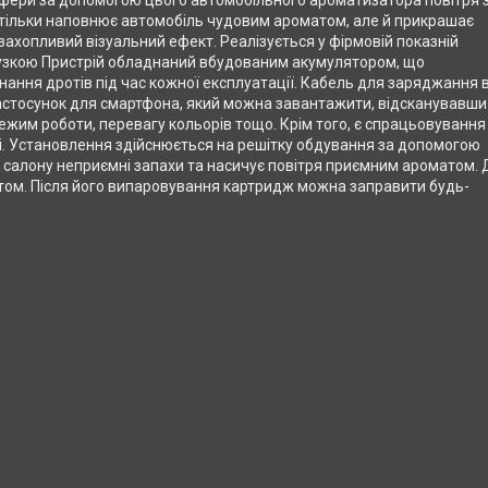
сфери за допомогою цього автомобільного ароматизатора повітря з
е тільки наповнює автомобіль чудовим ароматом, але й прикрашає
ахопливий візуальний ефект. Реалізується у фірмовій показній
музкою Пристрій обладнаний вбудованим акумулятором, що
ання дротів під час кожної експлуатації. Кабель для заряджання 
астосунок для смартфона, який можна завантажити, відсканувавши
ежим роботи, перевагу кольорів тощо. Крім того, є спрацьовування
ці. Установлення здійснюється на решітку обдування за допомогою
 із салону неприємні запахи та насичує повітря приємним ароматом.
том. Після його випаровування картридж можна заправити будь-