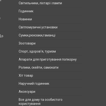
і
Світильники, ліхтарі і лампи
Годинник
в
Новинки
Світломузичні установки
Сумки,рюкзаки,гаманці
 До
Зоотовари
Спорт, здоров'я, туризм
Апарати для приготування попкорну
Ролики, скейти, самокати
Хіт товар
Наручний годинник
Аксесуари
Все для дому та особистого
користування