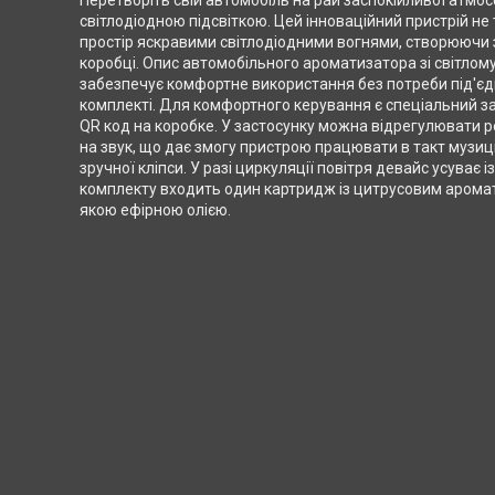
Перетворіть свій автомобіль на рай заспокійливої атмо
світлодіодною підсвіткою. Цей інноваційний пристрій н
простір яскравими світлодіодними вогнями, створюючи з
коробці. Опис автомобільного ароматизатора зі світло
забезпечує комфортне використання без потреби під'єдн
комплекті. Для комфортного керування є спеціальний з
QR код на коробке. У застосунку можна відрегулювати р
на звук, що дає змогу пристрою працювати в такт музи
зручної кліпси. У разі циркуляції повітря девайс усуває
комплекту входить один картридж із цитрусовим арома
якою ефірною олією.