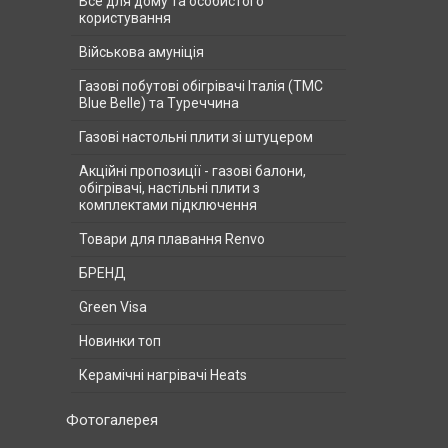
Все для дому та особистого
користування
Військова амуніція
Газові побутові обігрівачі Італія (ТМС
Blue Belle) та Туреччина
Газові настольні плити зі штуцером
Акційні пропозиції - газові балони,
обігрівачі, настільні плити з
комплектами підключення
Товари для плавання Renvo
БРЕНД
Green Visa
Новинки топ
Керамічні нагрівачі Heats
Фотогалерея