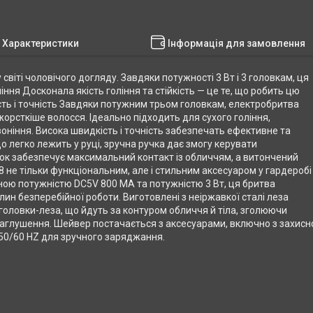
Характеристики
Інформація для замовлення
віті чоловічого догляду. Завдяки потужності 3 Вт і 3 головкам, ця
ня Досконала якість гоління та стійкість — це те, що робить цю
ть і точність Завдяки потужним трьом головкам, електробритва
орсткіше волосся. Ідеально підходить для сухого гоління,
оніння. Висока швидкість і точність забезпечать ефективне та
що легко лежить у руці, зручна ручка дає змогу керувати
вок забезпечує максимальний контакт із обличчям, а витончений
 не тільки функціональним, але і стильним аксесуаром у гардеробі
аною потужністю DC5V 800 MA та потужністю 3 Вт, ця бритва
ин безперебійної роботи. Виготовлені з неіржавкої сталі леза
і головки-леза, що йдуть за контуром обличчя й тіла, зголюючи
заглушення. Шейвер постачається з аксесуарами, включно з захис
 50/60 HZ для зручного заряджання.