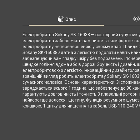
Опис
Електробритва Sokany SK-16038 — ваш вірний супутник у с
електробритва забезпечить вам чисте та комфортне голін
електробритву неперевершеною у своєму класі. Швидкіс
Sokany SK-16038 здатна з легкістю подолати навіть найж
забезпечуючи вам гладку шкіру без подразнень і почерв
швидке гоління вдома або в дорозі. Зручність і дизайн, 
електробритовою з легкістю. Інноваційний дизайн голо
зовнішній вигляд робить електробритву Sokany SK-16038
сучасного чоловіка. Основні характеристики: Зі спожив
заряджається всього 1 година, що забезпечує до 90 хвил
гарантують довговічність і точність.3 плавальні роторн
найкоротше волосся і щетину. Функція розумного шумо
кришкою, 1 щітку для чищення та кабель USB 110-240 V