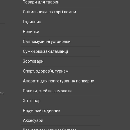
Товари для тварин
Світильники, ліхтарі і лампи
Годинник
Новинки
Світломузичні установки
Сумки,рюкзаки,гаманці
Зоотовари
Спорт, здоров'я, туризм
Апарати для приготування попкорну
Ролики, скейти, самокати
ною
Хіт товар
Наручний годинник
Аксесуари