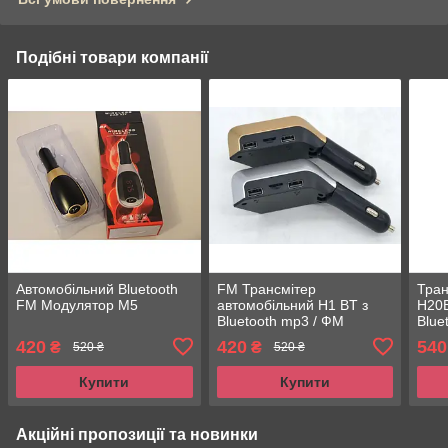
Подібні товари компанії
Автомобільний Bluetooth
FM Трансмітер
Тран
FM Модулятор M5
автомобільний H1 BT з
H20B
Bluetooth mp3 / ФМ
Blue
модулятор
420
420
540
₴
₴
520 ₴
520 ₴
Купити
Купити
Акційні пропозиції та новинки