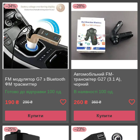
–34%
–28%
Автомобільний FM-
FM модулятор G7 з Bluetooth
трансмітер G27 (3.1 A),
ФМ трасмиттер
чорний
Готово до відправки 100 од.
В наявності 100 од.
190
260
₴
₴
290 ₴
360 ₴
Купити
Купити
–25%
–23%