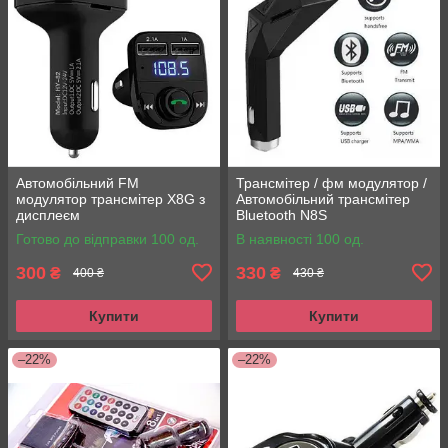
Автомобільний FM
Трансмітер / фм модулятор /
модулятор трансмітер X8G з
Автомобільний трансмітер
дисплеєм
Bluetooth N8S
Готово до відправки 100 од.
В наявності 100 од.
300
330
₴
₴
400 ₴
430 ₴
Купити
Купити
–22%
–22%