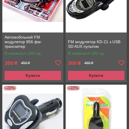
Автомобільний FM
модулятор 856 фм-
FM модулятор KD-21 з USB
трансмітер
SD AUX пультом
В наявності 100 од.
В наявності 100 од.
350
360
₴
₴
450 ₴
460 ₴
Купити
Купити
–22%
–22%