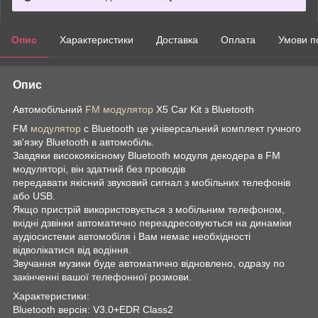
Опис
Характеристики
Доставка
Оплата
Умови п
Опис
Автомобільний
FM модулятор
X5 Car Kit з Bluetooth
FM
модулятор
c Bluetooth це універсальний комплект гучного
зв'язку Bluetooth в автомобіль.
Завдяки високоякісному Bluetooth модуля декодера в FM
модуляторі, він здатний без проводів
передавати якісний звуковий сигнал з мобільних телефонів
або USB.
Якщо пристрій використовується з мобільним телефоном,
вхідні дзвінки автоматично переадресовуються на динаміки
аудіосистеми автомобіля і Вам немає необхідності
відволікатися від водіння.
Звучання музики буде автоматично відновлено, одразу по
закінченні вашої телефонної розмови.
Характеристики:
Bluetooth версія: V3.0+EDR Class2