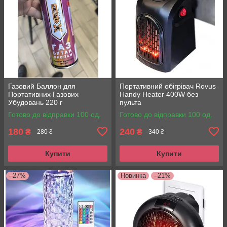
Газовий Баллон для
Портативний обігрівач Rovus
Портативних Газових
Handy Heater 400W без
Убудовань 220 г
пульта
Готово до відправки 100 од.
Готово до відправки 100 од.
180
240
₴
₴
280 ₴
340 ₴
Купити
Купити
–27%
Новинка
–21%