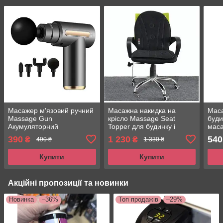
Масажер м'язовий ручний
Масажна накидка на
Мас
Massage Gun
крісло Massage Seat
буди
Акумуляторний
Topper для будинку і
маса
перкусійний Масажний 4
автомобіля
802
390
1 230
540
₴
₴
490 ₴
1 330 ₴
насадки для рук ніг шиї
Купити
Купити
Акційні пропозиції та новинки
Новинка
–36%
Топ продажів
–29%