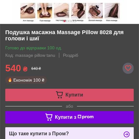
Подушка масажна Massage Pillow 8028 для
голови і шиї
Готово до відправки 100 од.
Код: massage pillow tanu
Роздріб
540
₴
640 ₴
Економія
100 ₴
Купити
або
Купити з
Що таке купити з Пром?