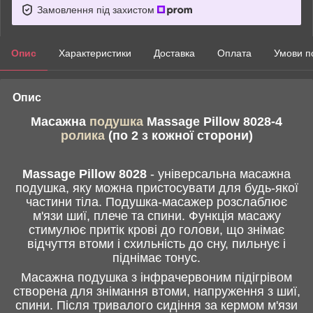
Замовлення під захистом
Опис
Характеристики
Доставка
Оплата
Умови п
Опис
Масажна
подушка
Massage Pillow 8028-4
ролика
(по 2 з кожної сторони)
Massage Pillow 8028
- універсальна масажна
подушка, яку можна пристосувати для будь-якої
частини тіла. Подушка-масажер розслаблює
м'язи шиї, плече та спини. Функція масажу
стимулює притік крові до голови, що знімає
відчуття втоми і схильність до сну, пильнує і
піднімає тонус.
Масажна подушка з інфрачервоним підігрівом
створена для знімання втоми, напруження з шиї,
спини. Після тривалого сидіння за кермом м'язи