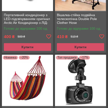
Портативний кондиціонер з
Вішалка-стійка подвійна
LED-підсвічуванням оригінал
телескопічна Double Pole
Arctic Air Кондиціонер з ЛІД-
Clother Hose
підсвіткою Арктик Еір
Готово до відправки 100 од.
Готово до відправки 100 од.
400
410
₴
₴
500 ₴
510 ₴
Купити
Купити
Новинка
–20%
Топ продажів
–17%