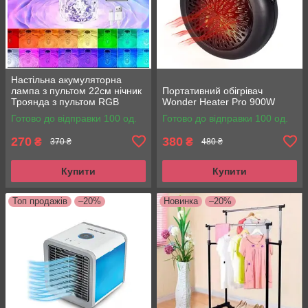
Настільна акумуляторна
лампа з пультом 22см нічник
Портативний обігрівач
Троянда з пультом RGB
Wonder Heater Pro 900W
Crystal Rose
Готово до відправки 100 од.
Готово до відправки 100 од.
270
380
₴
₴
370 ₴
480 ₴
Купити
Купити
Топ продажів
–20%
Новинка
–20%